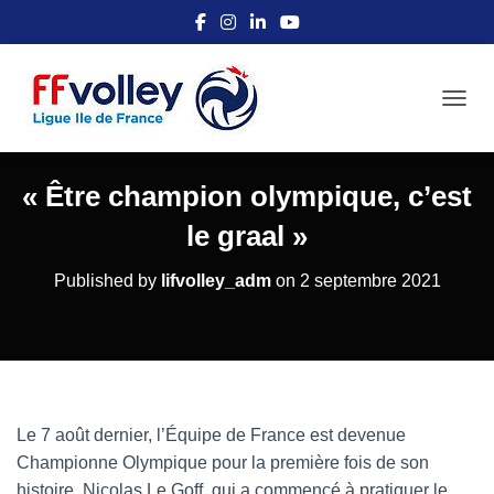
OUVRI
« Être champion olympique, c’est
le graal »
Published by
lifvolley_adm
on
2 septembre 2021
Le 7 août dernier, l’Équipe de France est devenue
Championne Olympique pour la première fois de son
histoire. Nicolas Le Goff, qui a commencé à pratiquer le