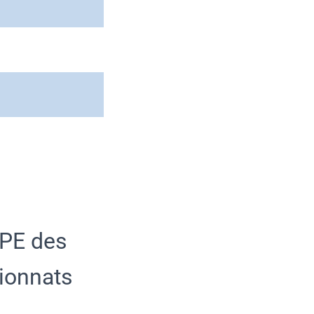
RPE des
pionnats