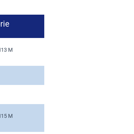
rie
M13 M
M15 M