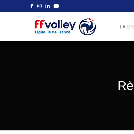
LA LI
Rè