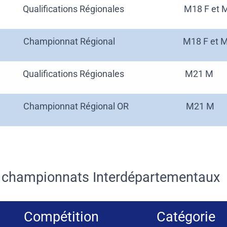
Qualifications Régionales
M18 F et 
Championnat Régional
M18 F et 
Qualifications Régionales
M21 M
Championnat Régional OR
M21 M
s championnats Interdépartementaux
Compétition
Catégorie