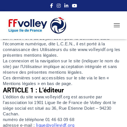
Mentions légales
En vigueur au 23/03/2021
OUVRI
Conformément aux dispositions des Articles 6-III et 19 de la
Loi n°2004-575 du 21 juin 2004 pour la Confiance dans
l’économie numérique, dite L.C.E.N., il est porté à la
connaissance des Utilisateurs du site
www.volleyidf.org
les
présentes mentions légales.
La connexion et la navigation sur le site (indiquer le nom du
site) par l’Utilisateur implique acceptation intégrale et sans
réserve des présentes mentions légales.
Ces dernières sont accessibles sur le site via le lien «
Mentions légales » en bas de page.
ARTICLE 1 : L’éditeur
L’édition du site
www.volleyidf.org
est assurée par
l’association loi 1901 Ligue Ile de France de Volley dont le
siège social est situé au 36, Rue Etienne Dolet – 94230
Cachan.
numéro de téléphone 01 46 63 09 68
adresse e-mail :
ligue@volleyidf.org