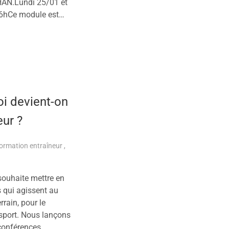
HAN.Lundi 25/01 et
16hCe module est…
plus
i devient-on
eur ?
ormation entraîneur
souhaite mettre en
 qui agissent au
rrain, pour le
sport. Nous lançons
-conférences,…