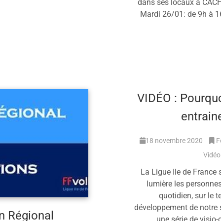
dans ses locaux à CAC
Mardi 26/01: de 9h à 
En savoir 
VIDÉO : Pourquo
entrain
18 novembre 2020
F
Vidéo
La Ligue Ile de France 
lumière les personnes
quotidien, sur le te
développement de notre 
in Régional
une série de visio