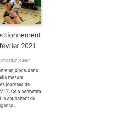
ectionnement
février 2021
Formation joueur
tre en place, dans
velle mesure
es journées de
M17. Cela permettra
i le souhaitent de
xigence…
plus