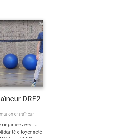
raîneur DRE2
mation entraîneur
e organise avec la
lidarité citoyenneté