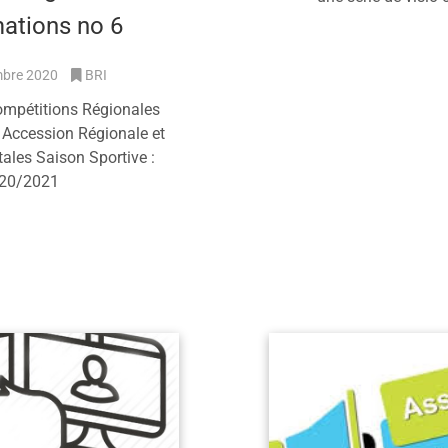
mations no 6
En savoir 
mbre 2020
BRI
mpétitions Régionales
 Accession Régionale et
ales Saison Sportive :
20/2021
savoir plus