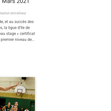
8 Mars 2021
ation entraîneur
e, et au succès des
 la ligue d’Ile de
u stage « certificat
du premier niveau de…
plus