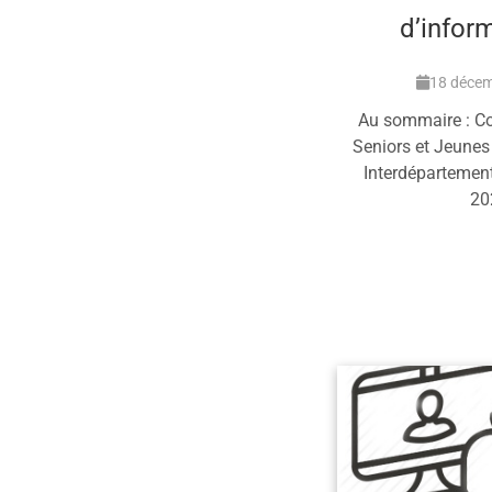
d’infor
18 déce
Au sommaire : Co
Seniors et Jeunes
Interdépartement
20
En 