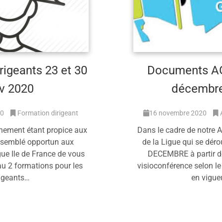
rigeants 23 et 30
Documents AG
v 2020
décembr
20
Formation dirigeant
16 novembre 2020
inement étant propice aux
Dans le cadre de notre 
a semblé opportun aux
de la Ligue qui se dér
gue Ile de France de vous
DECEMBRE à partir 
u 2 formations pour les
visioconférence selon le
rigeants…
en vigue
savoir plus
En savoir 