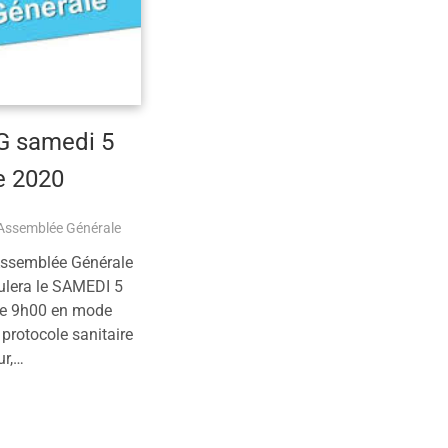
 samedi 5
e 2020
Assemblée Générale
Assemblée Générale
oulera le SAMEDI 5
de 9h00 en mode
 protocole sanitaire
ur,…
plus