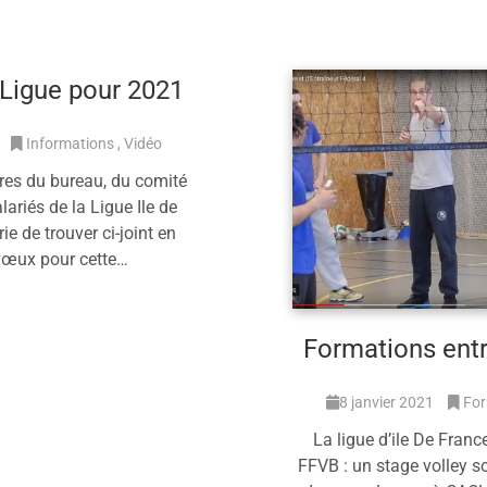
 Ligue pour 2021
Informations
Vidéo
s du bureau, du comité
lariés de la Ligue Ile de
ie de trouver ci-joint en
vœux pour cette…
savoir plus
Formations ent
8 janvier 2021
For
La ligue d’ile De Franc
FFVB : un stage volley so